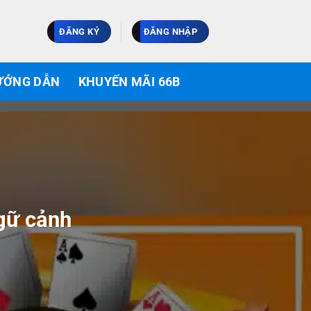
ĐĂNG KÝ
ĐĂNG NHẬP
ƯỚNG DẪN
KHUYẾN MÃI 66B
ngữ cảnh