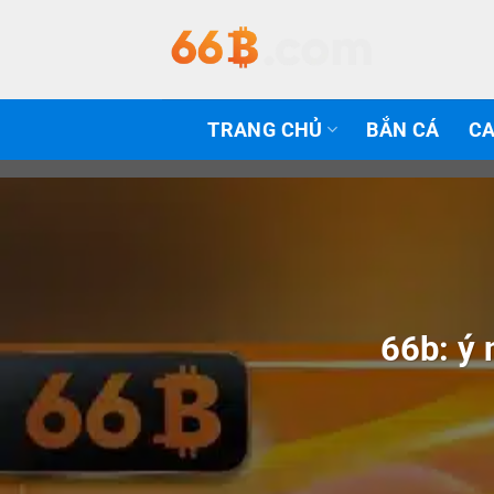
TRANG CHỦ
BẮN CÁ
CA
66b: ý 