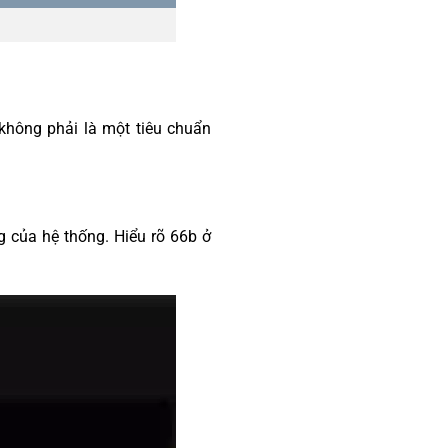
hông phải là một tiêu chuẩn
 của hệ thống. Hiểu rõ 66b ở