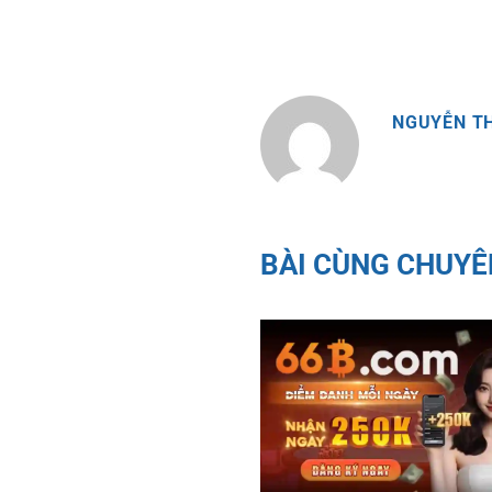
NGUYỄN TH
BÀI CÙNG CHUY