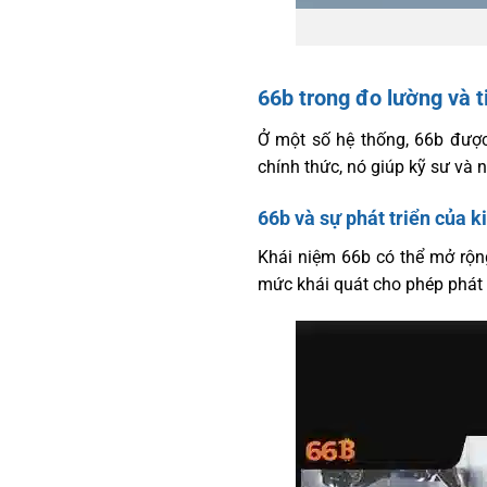
66b trong đo lường và 
Ở một số hệ thống, 66b đượ
chính thức, nó giúp kỹ sư và 
66b và sự phát triển của k
Khái niệm 66b có thể mở rộn
mức khái quát cho phép phát 