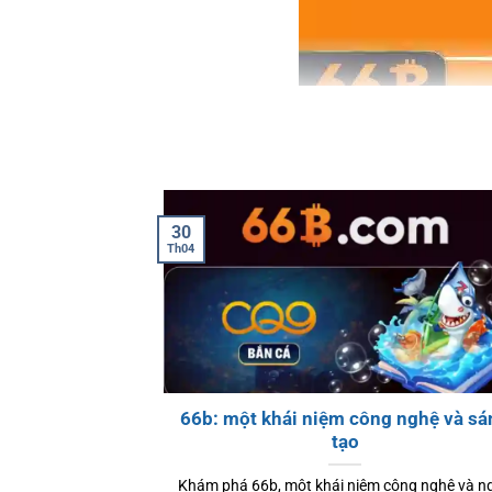
30
Th04
66b: một khái niệm công nghệ và sá
tạo
Khám phá 66b, một khái niệm công nghệ và n