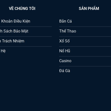
VỀ CHÚNG TÔI
SẢN PHẨM
ẽ đi sâu vào những khía cạnh then chốt như: cách tham gia xo s
chơi mới có thể bắt đầu với niềm tin và sự chuẩn bị đầy đủ, đồ
 Khoản Điều Kiện
Bắn Cá
hiệm thực tế.
nh Sách Bảo Mật
Thể Thao
n Trách Nhiệm
Xổ Số
số trực tuyến mà còn là hệ sinh thái thông tin về xổ số với các 
 Hệ
Nổ Hũ
 so) là trò chơi có yếu tố may rủi kết hợp với các quy tắc và x
 toán sẽ giúp người chơi tối ưu hóa cơ hội thắng mà vẫn giữ đ
Casino
 số trực tuyến
Đá Gà
người mới lẫn người chơi kỳ cựu.- Cung cấp bảng kết quả xổ số t
g kê số loto và đề xuất lượt cược dựa trên dữ liệu thực tế.- Chí
m bảo tính bảo mật và minh bạch.