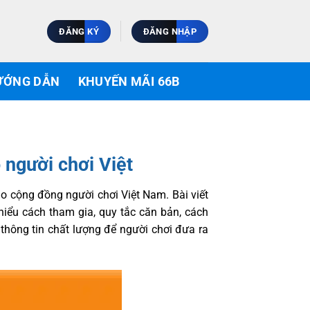
ĐĂNG KÝ
ĐĂNG NHẬP
ƯỚNG DẪN
KHUYẾN MÃI 66B
 người chơi Việt
o cộng đồng người chơi Việt Nam. Bài viết
 hiểu cách tham gia, quy tắc căn bản, cách
 thông tin chất lượng để người chơi đưa ra