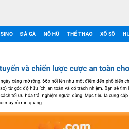
SINO
ĐÁ GÀ
NỔ HŨ
THỂ THAO
XỔ SỐ
H
 tuyến và chiến lược cược an toàn cho
ến ngày càng mở rộng, 66b nổi lên như một điểm đến phổ biến ch
o so) từ góc độ hữu ích, an toàn và có trách nhiệm. Bạn sẽ tìm
 cách tối ưu hóa trải nghiệm người dùng. Mục tiêu là cung cấp
 vào may rủi mù quáng.