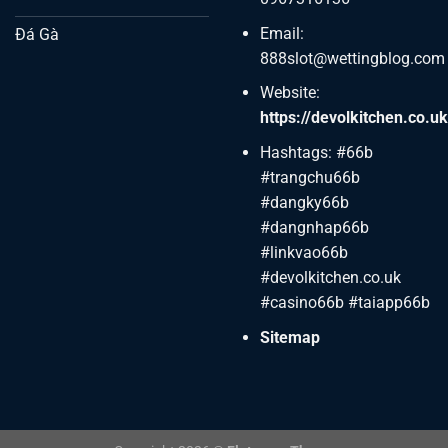
Email:
Đá Gà
888slot@wettingblog.com
Website:
https://devolkitchen.co.uk
Hashtags: #66b
#trangchu66b
#dangky66b
#dangnhap66b
#linkvao66b
#devolkitchen.co.uk
#casino66b #taiapp66b
Sitemap