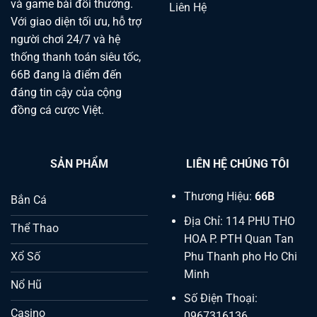
và game bài đổi thưởng.
Liên Hệ
Với giao diện tối ưu, hỗ trợ
người chơi 24/7 và hệ
thống thanh toán siêu tốc,
66B đang là điểm đến
đáng tin cậy của cộng
đồng cá cược Việt.
SẢN PHẨM
LIÊN HỆ CHÚNG TÔI
Thương Hiệu:
66B
Bắn Cá
Địa Chỉ: 114 PHU THO
Thể Thao
HOA P. PTH Quan Tan
Phu Thanh pho Ho Chi
Xổ Số
Minh
Nổ Hũ
Số Điện Thoại:
Casino
0967316136