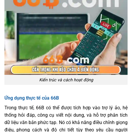
Kiến trúc và cách hoạt động
Ứng dụng thực tế của 66B
Trong thực tế, 66B có thể được tích hợp vào trợ lý ảo, hệ
thống hỏi đáp, công cụ viết nội dung, và hỗ trợ phân tích
dữ liệu văn bản phức tạp. Nó có khả năng điều chỉnh giọng
điệu, phong cách và độ chi tiết tùy theo yêu cầu người