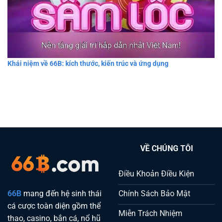
Khái niệm về 66B: kích thước, kiến trúc và ứng dụng
VỀ CHÚNG TÔI
Điều Khoản Điều Kiện
66B
mang đến hệ sinh thái
Chính Sách Bảo Mật
cá cược toàn diện gồm thể
Miễn Trách Nhiệm
thao, casino, bắn cá, nổ hũ