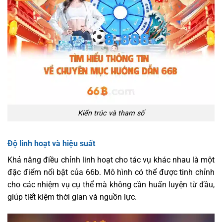
Kiến trúc và tham số
Độ linh hoạt và hiệu suất
Khả năng điều chỉnh linh hoạt cho tác vụ khác nhau là một
đặc điểm nổi bật của 66b. Mô hình có thể được tinh chỉnh
cho các nhiệm vụ cụ thể mà không cần huấn luyện từ đầu,
giúp tiết kiệm thời gian và nguồn lực.