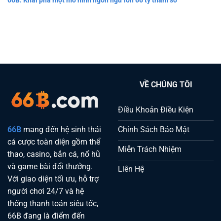
66B: Khai phá một mô hình ngôn ngữ lớn 66 tỷ tham số
VỀ CHÚNG TÔI
Điều Khoản Điều Kiện
66B
mang đến hệ sinh thái
Chính Sách Bảo Mật
cá cược toàn diện gồm thể
Miễn Trách Nhiệm
thao, casino, bắn cá, nổ hũ
và game bài đổi thưởng.
Liên Hệ
Với giao diện tối ưu, hỗ trợ
người chơi 24/7 và hệ
thống thanh toán siêu tốc,
66B đang là điểm đến