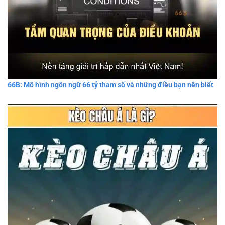
66B: Mô hình ngôn ngữ 66 tỷ tham số và những điều bạn nên biết