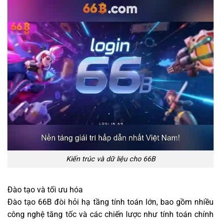
Kiến trúc và dữ liệu cho 66B
Đào tạo và tối ưu hóa
Đào tạo 66B đòi hỏi hạ tầng tính toán lớn, bao gồm nhiều
công nghệ tăng tốc và các chiến lược như tính toán chính