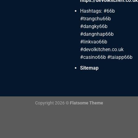
https://devolkitchen.co.uk
Hashtags: #66b
#trangchu66b
#dangky66b
#dangnhap66b
#linkvao66b
#devolkitchen.co.uk
#casino66b #taiapp66b
Sitemap
Copyright 2026 ©
Flatsome Theme