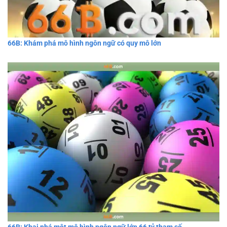
66B: Khám phá mô hình ngôn ngữ có quy mô lớn