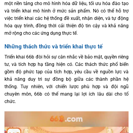
một nền tảng cho mô hình hóa dữ liệu, tối ưu hóa đào tạo
và triển khai mô hình ở mức sản phẩm. Nó có thể hỗ trợ
việc triển khai các hệ thống đề xuất, nhận diện, và tự động
hóa quy trình, đồng thời cải thiện độ tin cậy và khả năng
mở rộng cho các ứng dụng thực tế.
Những thách thức và triển khai thực tế
Triển khai 66b đòi hỏi sự cân nhắc về bảo mật, quyền riêng
tư, và tích hợp hạ tầng hiện có. Các thách thức phổ biến
gồm độ phức tạp của tích hợp, yêu cầu về nguồn lực và
khả năng duy trì sự đồng bộ giữa các thành phần hệ
thống. Tuy nhiên, với chiến lược phù hợp và đội ngũ
chuyên môn, 66b có thể mang lại lợi ích lâu dài cho tổ
chức.