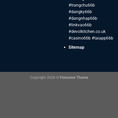
#trangchu66b
#dangky66b
#dangnhap66b
#linkvao66b
#devolkitchen.co.uk
#casino66b #taiapp66b
Sitemap
Copyright 2026 ©
Flatsome Theme