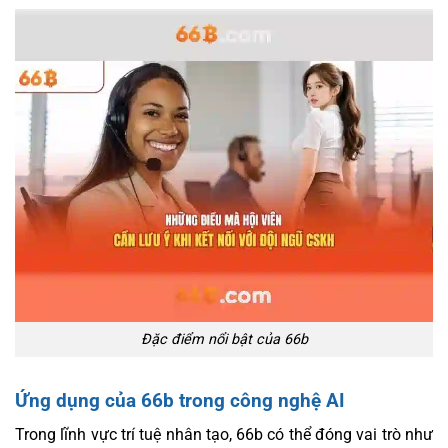
Đặc điểm nổi bật của 66b
Ứng dụng của 66b trong công nghệ AI
Trong lĩnh vực trí tuệ nhân tạo, 66b có thể đóng vai trò như