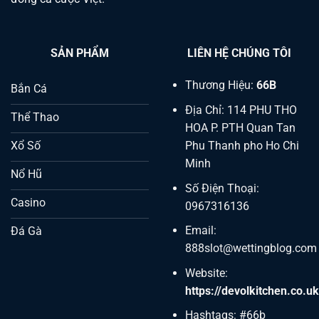
SẢN PHẨM
LIÊN HỆ CHÚNG TÔI
Thương Hiệu:
66B
Bắn Cá
Địa Chỉ: 114 PHU THO
Thể Thao
HOA P. PTH Quan Tan
Phu Thanh pho Ho Chi
Xổ Số
Minh
Nổ Hũ
Số Điện Thoại:
Casino
0967316136
Email:
Đá Gà
888slot@wettingblog.com
Website:
https://devolkitchen.co.uk
Hashtags: #66b