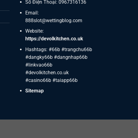
Số Điện Thoại:
0967316136
Email:
888slot@wettingblog.com
Website:
https://devolkitchen.co.uk
Hashtags: #66b #trangchu66b
#dangky66b #dangnhap66b
#linkvao66b
#devolkitchen.co.uk
#casino66b #taiapp66b
Sitemap