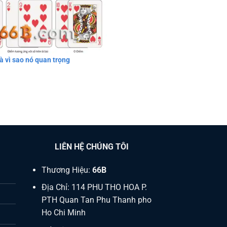
và vì sao nó quan trọng
LIÊN HỆ CHÚNG TÔI
Thương Hiệu:
66B
Địa Chỉ: 114 PHU THO HOA P.
PTH Quan Tan Phu Thanh pho
Ho Chi Minh