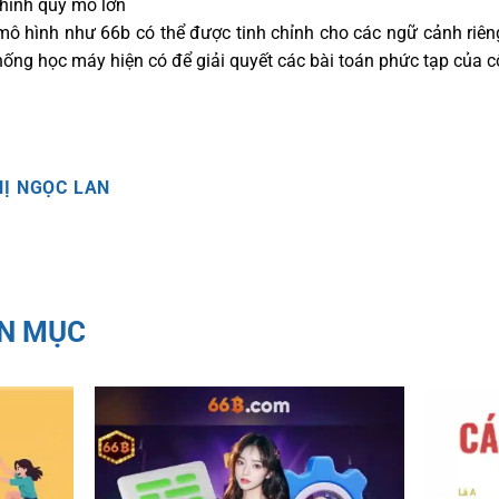
hình quy mô lớn
 mô hình như 66b có thể được tinh chỉnh cho các ngữ cảnh riêng
thống học máy hiện có để giải quyết các bài toán phức tạp của c
Ị NGỌC LAN
ÊN MỤC