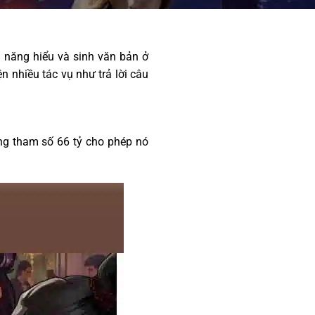
 năng hiểu và sinh văn bản ở
 nhiều tác vụ như trả lời câu
ợng tham số 66 tỷ cho phép nó