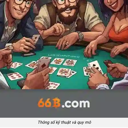
Thông số kỹ thuật và quy mô