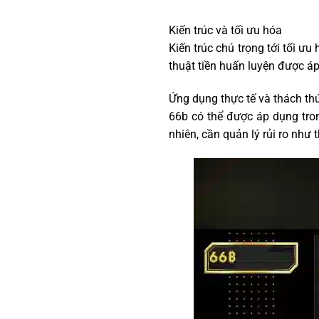
Kiến trúc và tối ưu hóa
Kiến trúc chú trọng tới tối ưu 
thuật tiền huấn luyện được á
Ứng dụng thực tế và thách th
66b có thể được áp dụng tron
nhiên, cần quản lý rủi ro như t