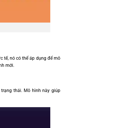
ực tế, nó có thể áp dụng để mô
nh mới.
trạng thái. Mô hình này giúp