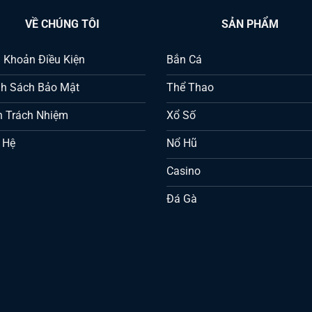
VỀ CHÚNG TÔI
SẢN PHẨM
 Khoản Điều Kiện
Bắn Cá
nh Sách Bảo Mật
Thể Thao
n Trách Nhiệm
Xổ Số
 Hệ
Nổ Hũ
Casino
Đá Gà