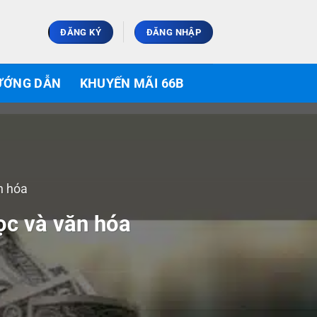
ĐĂNG KÝ
ĐĂNG NHẬP
ƯỚNG DẪN
KHUYẾN MÃI 66B
n hóa
ọc và văn hóa