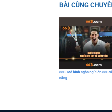
BÀI CÙNG CHUY
66B: Mô hình ngôn ngữ lớn 66B v
năng