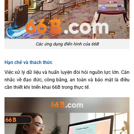
Các ứng dụng điển hình của 66B
Hạn chế và thách thức
Việc xử lý dữ liệu và huấn luyện đòi hỏi nguồn lực lớn. Cân
nhắc về đạo đức, công bằng, an toàn và bảo mật là điều
cần thiết khi triển khai 66B trong thực tế.