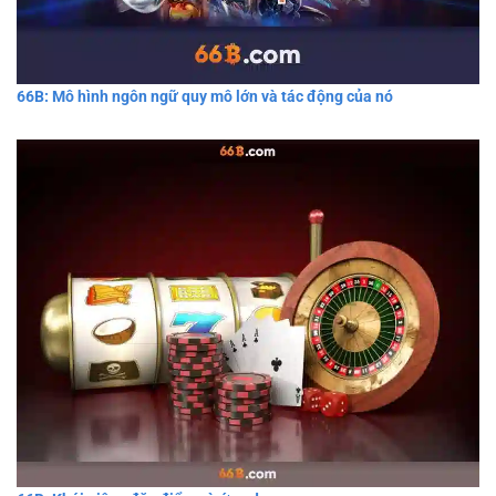
66B: Mô hình ngôn ngữ quy mô lớn và tác động của nó