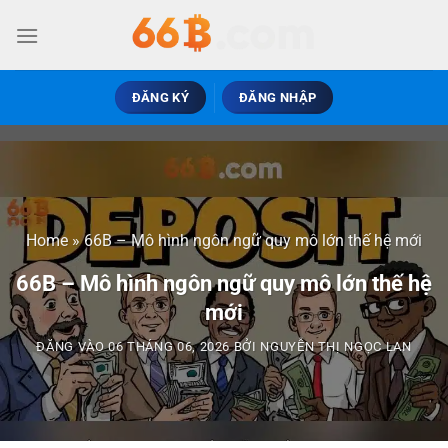
ĐĂNG KÝ
ĐĂNG NHẬP
Home
»
66B – Mô hình ngôn ngữ quy mô lớn thế hệ mới
66B – Mô hình ngôn ngữ quy mô lớn thế hệ
mới
ĐĂNG VÀO
06 THÁNG 06, 2026
BỞI
NGUYỄN THỊ NGỌC LAN