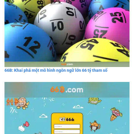
66B: Khai phá một mô hình ngôn ngữ lớn 66 tỷ tham số