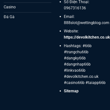
Số Điện Thoại:
Casino
0967316136
Email:
Đá Gà
888slot@wettingblog.com
Website:
https://devolkitchen.co.uk
Hashtags: #66b
#trangchu66b
#dangky66b
#dangnhap66b
#linkvao66b
#devolkitchen.co.uk
#casino66b #taiapp66b
Sitemap