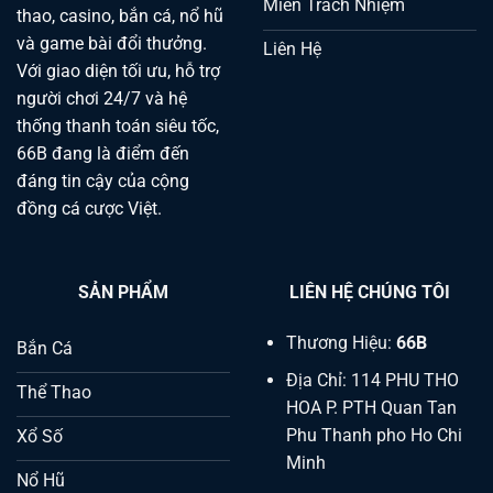
Miễn Trách Nhiệm
thao, casino, bắn cá, nổ hũ
và game bài đổi thưởng.
Liên Hệ
Với giao diện tối ưu, hỗ trợ
người chơi 24/7 và hệ
thống thanh toán siêu tốc,
66B đang là điểm đến
đáng tin cậy của cộng
đồng cá cược Việt.
SẢN PHẨM
LIÊN HỆ CHÚNG TÔI
Thương Hiệu:
66B
Bắn Cá
Địa Chỉ: 114 PHU THO
Thể Thao
HOA P. PTH Quan Tan
Phu Thanh pho Ho Chi
Xổ Số
Minh
Nổ Hũ