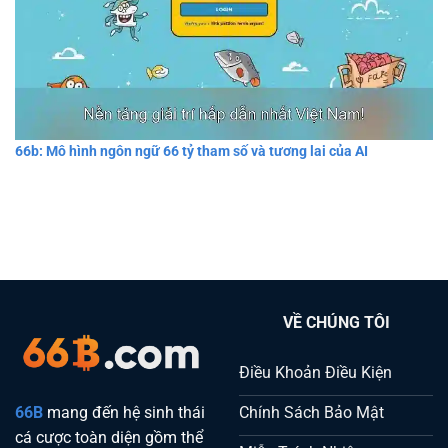
66b: Mô hình ngôn ngữ 66 tỷ tham số và tương lai của AI
VỀ CHÚNG TÔI
Điều Khoản Điều Kiện
66B
mang đến hệ sinh thái
Chính Sách Bảo Mật
cá cược toàn diện gồm thể