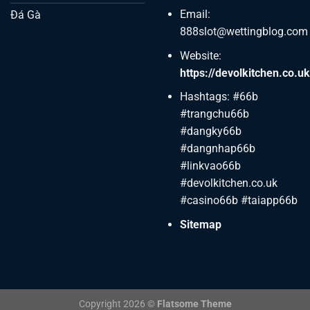
Email:
Đá Gà
888slot@wettingblog.com
Website:
https://devolkitchen.co.uk
Hashtags: #66b
#trangchu66b
#dangky66b
#dangnhap66b
#linkvao66b
#devolkitchen.co.uk
#casino66b #taiapp66b
Sitemap
Copyright 2026 ©
Flatsome Theme