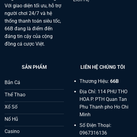
Với giao diện tối ưu, hỗ trợ
người chơi 24/7 và hệ
thống thanh toán siêu tốc,
66B đang là điểm đến
đáng tin cậy của cộng
đồng cá cược Việt.
SẢN PHẨM
LIÊN HỆ CHÚNG TÔI
Thương Hiệu:
66B
Bắn Cá
Địa Chỉ: 114 PHU THO
Thể Thao
HOA P. PTH Quan Tan
Phu Thanh pho Ho Chi
Xổ Số
Minh
Nổ Hũ
Số Điện Thoại:
Casino
0967316136