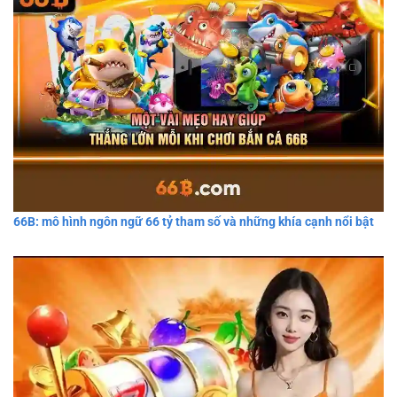
66B: mô hình ngôn ngữ 66 tỷ tham số và những khía cạnh nổi bật