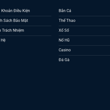
 Khoản Điều Kiện
Bắn Cá
nh Sách Bảo Mật
Thể Thao
n Trách Nhiệm
Xổ Số
 Hệ
Nổ Hũ
Casino
Đá Gà