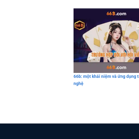
66b: một khái niệm và ứng dụng 
nghệ