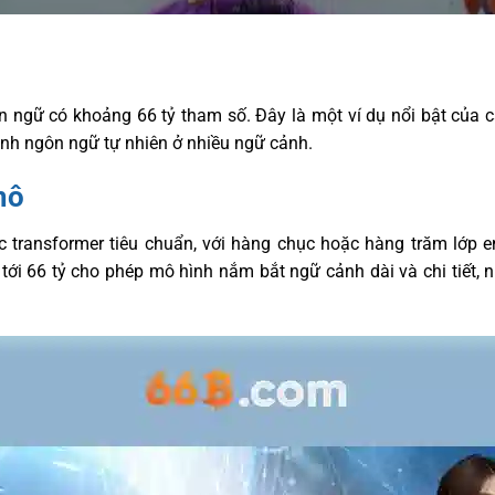
 ngữ có khoảng 66 tỷ tham số. Đây là một ví dụ nổi bật của
sinh ngôn ngữ tự nhiên ở nhiều ngữ cảnh.
mô
c transformer tiêu chuẩn, với hàng chục hoặc hàng trăm lớp 
 tới 66 tỷ cho phép mô hình nắm bắt ngữ cảnh dài và chi tiết,