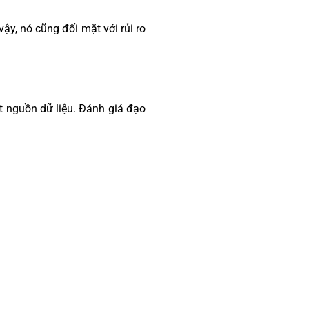
vậy, nó cũng đối mặt với rủi ro
át nguồn dữ liệu. Đánh giá đạo