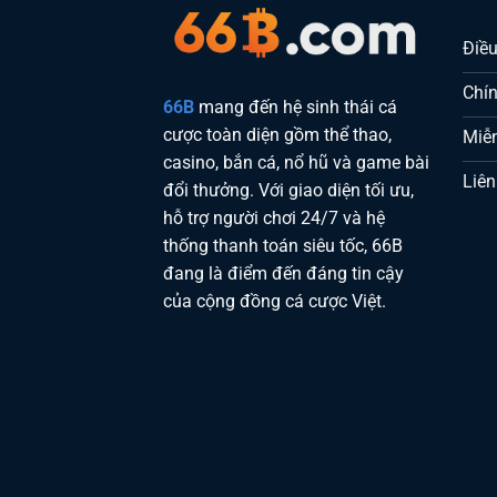
Điều
Chí
66B
mang đến hệ sinh thái cá
cược toàn diện gồm thể thao,
Miễ
casino, bắn cá, nổ hũ và game bài
Liên
đổi thưởng. Với giao diện tối ưu,
hỗ trợ người chơi 24/7 và hệ
thống thanh toán siêu tốc, 66B
đang là điểm đến đáng tin cậy
của cộng đồng cá cược Việt.