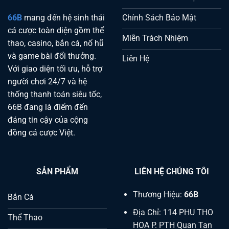
66B
mang đến hệ sinh thái
Chính Sách Bảo Mật
cá cược toàn diện gồm thể
Miễn Trách Nhiệm
thao, casino, bắn cá, nổ hũ
và game bài đổi thưởng.
Liên Hệ
Với giao diện tối ưu, hỗ trợ
người chơi 24/7 và hệ
thống thanh toán siêu tốc,
66B đang là điểm đến
đáng tin cậy của cộng
đồng cá cược Việt.
SẢN PHẨM
LIÊN HỆ CHÚNG TÔI
Thương Hiệu:
66B
Bắn Cá
Địa Chỉ: 114 PHU THO
Thể Thao
HOA P. PTH Quan Tan