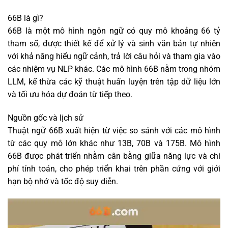
66B là gì?
66B là một mô hình ngôn ngữ có quy mô khoảng 66 tỷ
tham số, được thiết kế để xử lý và sinh văn bản tự nhiên
với khả năng hiểu ngữ cảnh, trả lời câu hỏi và tham gia vào
các nhiệm vụ NLP khác. Các mô hình 66B nằm trong nhóm
LLM, kế thừa các kỹ thuật huấn luyện trên tập dữ liệu lớn
và tối ưu hóa dự đoán từ tiếp theo.
Nguồn gốc và lịch sử
Thuật ngữ 66B xuất hiện từ việc so sánh với các mô hình
từ các quy mô lớn khác như 13B, 70B và 175B. Mô hình
66B được phát triển nhằm cân bằng giữa năng lực và chi
phí tính toán, cho phép triển khai trên phần cứng với giới
hạn bộ nhớ và tốc độ suy diễn.