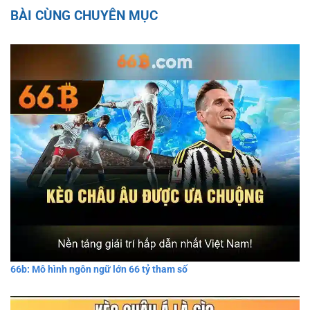
BÀI CÙNG CHUYÊN MỤC
66b: Mô hình ngôn ngữ lớn 66 tỷ tham số