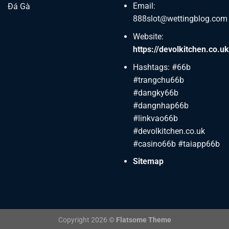
4. Tại sao sư kê nên chọn cá cược tại 66b?
Email:
Đá Gà
Giữa hàng trăm nhà cái trên thị trường,
66b
vẫn giữ vững vị
888slot@wettingblog.com
thế số 1 trong lòng cộng đồng đam mê
da ga
nhờ vào các
Website:
ưu điểm vượt trội sau:
https://devolkitchen.co.uk
Hashtags: #66b
Pháp lý rõ ràng, minh bạch:
Hoạt động dưới sự giám sát
#trangchu66b
của các tổ chức cá cược quốc tế, đảm bảo không có sự
#dangky66b
can thiệp vào kết quả trận đấu.
#dangnhap66b
Giao diện thân thiện:
Ứng dụng và website được tối ưu hóa
#linkvao66b
cho cả máy tính và điện thoại, giúp bạn dễ dàng đặt cược
#devolkitchen.co.uk
chỉ với 1 chạm.
#casino66b #taiapp66b
Nạp rút siêu tốc:
Hệ thống thanh toán tự động hỗ trợ đa
Sitemap
ngân hàng, ví điện tử, đảm bảo tiền về tài khoản chỉ trong
3-5 phút.
Bảo mật thông tin:
Công nghệ mã hóa SSL 128-bit bảo vệ
tuyệt đối thông tin cá nhân và lịch sử giao dịch của khách
Copyright 2026 ©
Flatsome Theme
hàng.