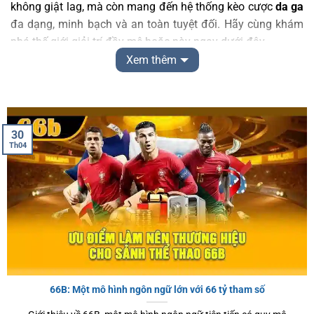
không giật lag, mà còn mang đến hệ thống kèo cược
da ga
đa dạng, minh bạch và an toàn tuyệt đối. Hãy cùng khám
phá thế giới giải trí đầy mê hoặc này ngay dưới đây.
Xem thêm
30
Th04
66B: Một mô hình ngôn ngữ lớn với 66 tỷ tham số
Giao dien trang chuyen de da ga 66b vo cung chuyen nghiep
va hien dai