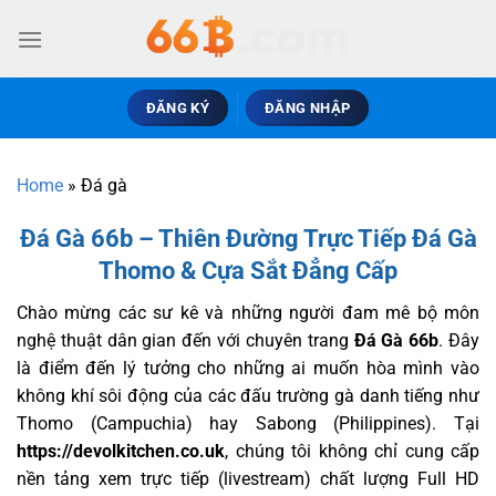
ĐĂNG KÝ
ĐĂNG NHẬP
Home
»
Đá gà
Đá Gà 66b – Thiên Đường Trực Tiếp Đá Gà
Thomo & Cựa Sắt Đẳng Cấp
Chào mừng các sư kê và những người đam mê bộ môn
nghệ thuật dân gian đến với chuyên trang
Đá Gà 66b
. Đây
là điểm đến lý tưởng cho những ai muốn hòa mình vào
không khí sôi động của các đấu trường gà danh tiếng như
Thomo (Campuchia) hay Sabong (Philippines). Tại
https://devolkitchen.co.uk
, chúng tôi không chỉ cung cấp
nền tảng xem trực tiếp (livestream) chất lượng Full HD