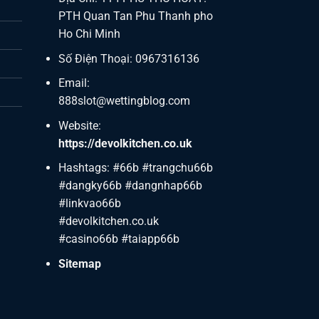
PTH Quan Tan Phu Thanh pho
Ho Chi Minh
Số Điện Thoại:
0967316136
Email:
888slot@wettingblog.com
Website:
https://devolkitchen.co.uk
Hashtags: #66b #trangchu66b
#dangky66b #dangnhap66b
#linkvao66b
#devolkitchen.co.uk
#casino66b #taiapp66b
Sitemap