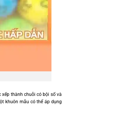
c xếp thành chuỗi có bội số và
 một khuôn mẫu có thể áp dụng