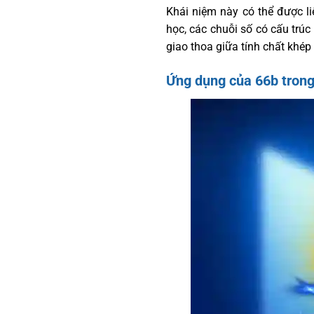
Khái niệm này có thể được li
học, các chuỗi số có cấu trú
giao thoa giữa tính chất khép
Ứng dụng của 66b trong