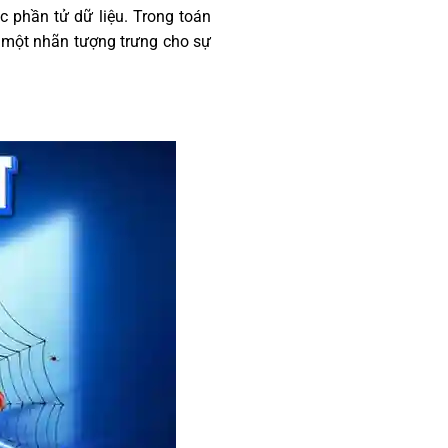
c phần tử dữ liệu. Trong toán
ư một nhãn tượng trưng cho sự