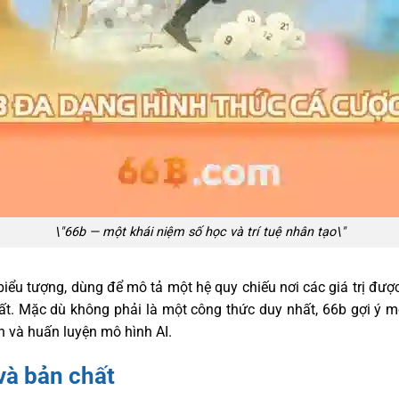
\"66b — một khái niệm số học và trí tuệ nhân tạo\"
biểu tượng, dùng để mô tả một hệ quy chiếu nơi các giá trị đượ
uất. Mặc dù không phải là một công thức duy nhất, 66b gợi ý
ớn và huấn luyện mô hình AI.
 và bản chất