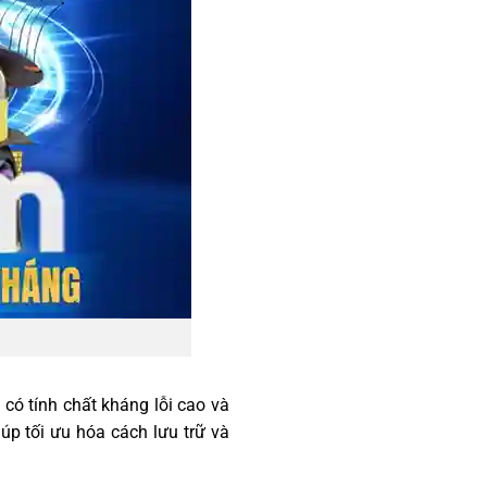
 có tính chất kháng lỗi cao và
iúp tối ưu hóa cách lưu trữ và