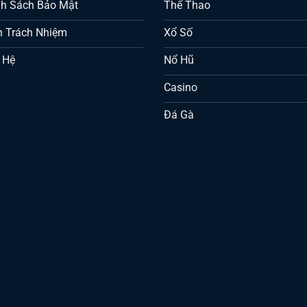
nh Sách Bảo Mật
Thể Thao
n Trách Nhiệm
Xổ Số
 Hệ
Nổ Hũ
Casino
Đá Gà