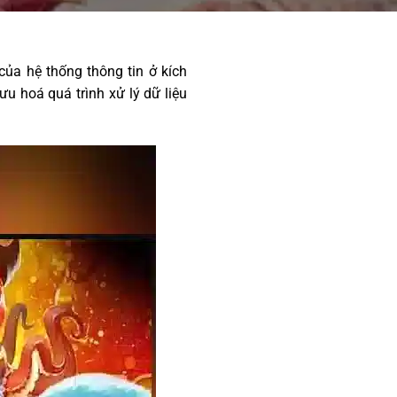
ủa hệ thống thông tin ở kích
u hoá quá trình xử lý dữ liệu