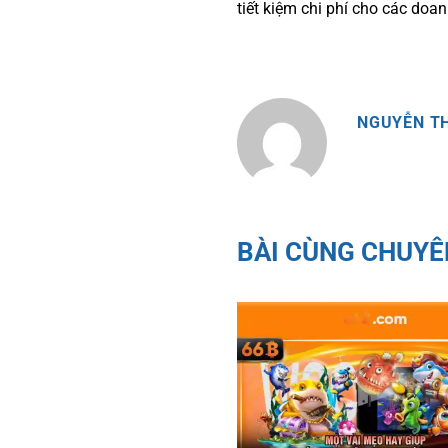
tiết kiệm chi phí cho các doa
NGUYỄN TH
BÀI CÙNG CHUY