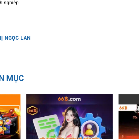
nh nghiệp.
Ị NGỌC LAN
ÊN MỤC