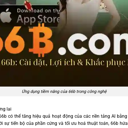
Ứng dụng tiềm năng của 66b trong công nghệ
ng lai
 66b có thể tăng hiệu quả hoạt động của các nền tảng AI bằng
ới sự tiến bộ của phần cứng và tối ưu hoá thuật toán, 66b hứa