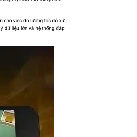
ẩn cho việc đo lường tốc độ xử
ý dữ liệu lớn và hệ thống đáp