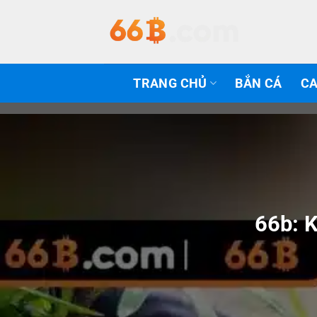
TRANG CHỦ
BẮN CÁ
CA
66b: 