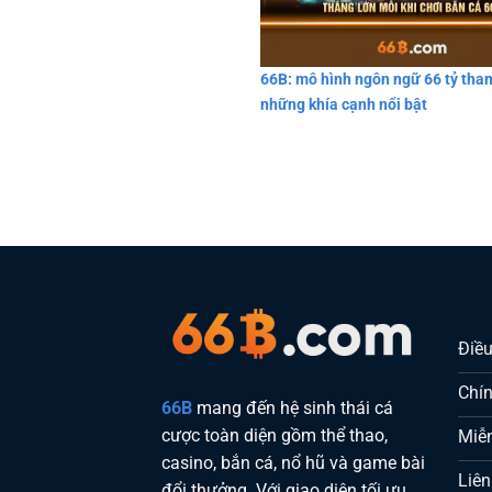
66B: mô hình ngôn ngữ 66 tỷ tha
những khía cạnh nổi bật
Điều
Chí
66B
mang đến hệ sinh thái cá
cược toàn diện gồm thể thao,
Miễ
casino, bắn cá, nổ hũ và game bài
Liên
đổi thưởng. Với giao diện tối ưu,