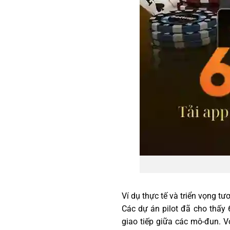
Ví dụ thực tế và triển vọng tươ
Các dự án pilot đã cho thấy
giao tiếp giữa các mô-đun. V