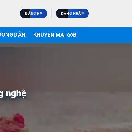
ĐĂNG KÝ
ĐĂNG NHẬP
ƯỚNG DẪN
KHUYẾN MÃI 66B
g nghệ