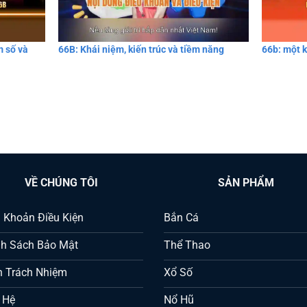
m số và
66B: Khái niệm, kiến trúc và tiềm năng
66b: một 
VỀ CHÚNG TÔI
SẢN PHẨM
 Khoản Điều Kiện
Bắn Cá
nh Sách Bảo Mật
Thể Thao
n Trách Nhiệm
Xổ Số
 Hệ
Nổ Hũ