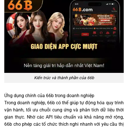
Kiến trúc và thành phần của 66b
Ứng dụng chính của 66b trong doanh nghiệp
Trong doanh nghiệp, 66b có thể giúp tự động hóa quy trình
vận hành, tối ưu chuỗi cung ứng và phân tích dữ liệu thời
gian thực. Nhờ các API tiêu chuẩn và khả năng mở rộng,
66b cho phép các tổ chức thích nghi nhanh với yêu cầu thị