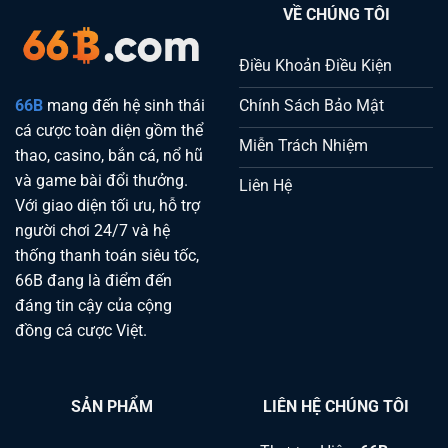
VỀ CHÚNG TÔI
Điều Khoản Điều Kiện
66B
mang đến hệ sinh thái
Chính Sách Bảo Mật
cá cược toàn diện gồm thể
Miễn Trách Nhiệm
thao, casino, bắn cá, nổ hũ
và game bài đổi thưởng.
Liên Hệ
Với giao diện tối ưu, hỗ trợ
người chơi 24/7 và hệ
thống thanh toán siêu tốc,
66B đang là điểm đến
đáng tin cậy của cộng
đồng cá cược Việt.
SẢN PHẨM
LIÊN HỆ CHÚNG TÔI