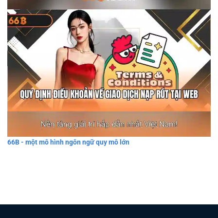
66B - một mô hình ngôn ngữ quy mô lớn