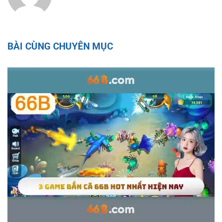
BÀI CÙNG CHUYÊN MỤC