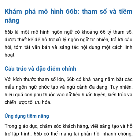
Khám phá mô hình 66b: tham số và tiềm
năng
66b là một mô hình ngôn ngữ có khoảng 66 tỷ tham số,
được thiết kế để hỗ trợ xử lý ngôn ngữ tự nhiên, trả lời câu
hỏi, tóm tắt văn bản và sáng tác nội dung một cách linh
hoạt.
Cấu trúc và đặc điểm chính
Với kích thước tham số lớn, 66b có khả năng nắm bắt các
mẫu ngôn ngữ phức tạp và ngữ cảnh đa dạng. Tuy nhiên,
hiệu quả còn phụ thuộc vào dữ liệu huấn luyện, kiến trúc và
chiến lược tối ưu hóa.
Ứng dụng tiềm năng
Trong giáo dục, chăm sóc khách hàng, viết sáng tạo và hỗ
trợ lập trình, 66b có thể mang lại phản hồi nhanh chóng,