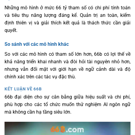
Những mô hình ở mức 66 tỷ tham số có chi phí tính toán
và tiêu thụ năng lượng đáng kể. Quản trị an toàn, kiểm
định thiên vị và giải thích kết quả là thách thức cần giải
quyết.
So sánh với các mô hình khác
So với các mô hình có tham số lớn hơn, 66b có lợi thế về
khả năng triển khai nhanh và đòi hỏi tài nguyên nhỏ hơn,
nhưng vẫn đối mặt với giới hạn về ngữ cảnh dài và độ
chính xác trên các tác vụ đặc thù.
KẾT LUẬN VỀ 66B
66b đại diện cho sự cân bằng giữa hiệu suất và chi phí,
phù hợp cho các tổ chức muốn thử nghiệm AI ngôn ngữ
mà không cần hạ tầng siêu lớn.