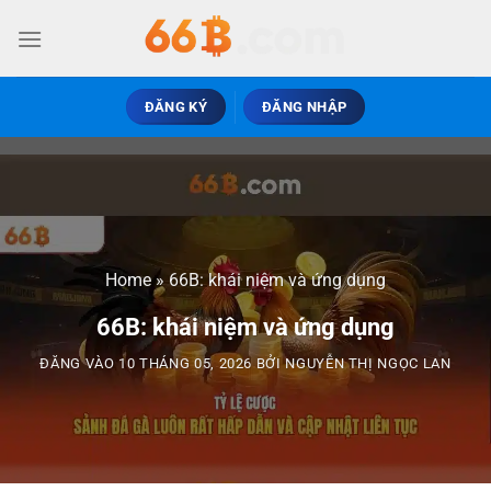
ĐĂNG KÝ
ĐĂNG NHẬP
Home
»
66B: khái niệm và ứng dụng
66B: khái niệm và ứng dụng
ĐĂNG VÀO
10 THÁNG 05, 2026
BỞI
NGUYỄN THỊ NGỌC LAN