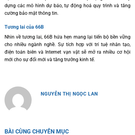
dựng các mô hình dự báo, tự động hoá quy trình và tăng
cường bảo mật thông tin.
Tương lai của 66B
Nhìn về tương lai, 66B hứa hẹn mang lại tiến bộ bền vững
cho nhiều ngành nghề. Sự tích hợp với trí tuệ nhân tạo,
điện toán biên và Internet vạn vật sẽ mở ra nhiều cơ hội
mới cho sự đổi mới và tăng trưởng kinh tế.
NGUYỄN THỊ NGỌC LAN
BÀI CÙNG CHUYÊN MỤC