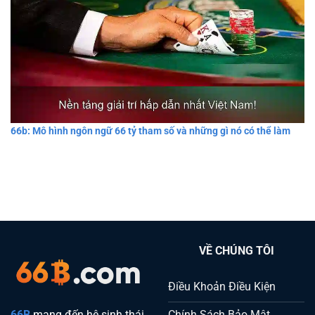
66b: Mô hình ngôn ngữ 66 tỷ tham số và những gì nó có thể làm
VỀ CHÚNG TÔI
Điều Khoản Điều Kiện
66B
mang đến hệ sinh thái
Chính Sách Bảo Mật